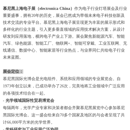
慕尼黑上海电子展（electronica China）
作为电子行业灯塔展会及行业
重要盛事，拥有20年的历史，展会已然成为带领未来电子科技创新及
技术交流的专业平台。慕尼黑上海电子展呈现更为丰富的展示形式和
多样化的行业主题，引入更多垂直领域的应用技术解决方案，从设计
研发到应用落地，横跨电子产业上下游。展会聚焦新能源汽车、智能
汽车、绿色能源、智能工厂、物联网+、智能可穿戴、工业互联网、无
线通信、数据中心、智能家居等行业热点，与业界同仁共绘电子行业
未来蓝图。
展会定位：
慕尼黑国际光博会是光电组件、系统和应用领域的专业展览会。自
1973
年创立以来，已成功举办了
26
次，完美地将工业领域中广泛应用
的各项技术结合在一起。
-
光学领域国际性贸易博览会
每隔两年，光学产业专家和决策者都会齐聚慕尼黑展览中心参加慕尼
黑国际光博会。这一盛会给来自
70
多个国家及地区的与会者呈现了共
计
66,000
平方米的光学世界。
-
学科研究与工业应用广泛协同