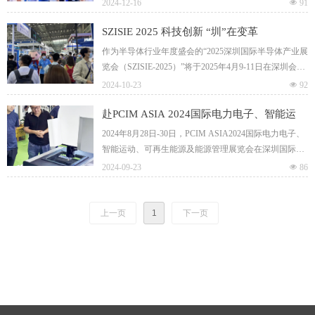
为带领未来电子科技创新及技术交流的专业平台。慕尼
2024-12-16
넶
91
黑上海电子展呈现更为丰富的展示形式和多样化的行业
主题，引入更多垂直领域的应用技术解决方案，从设计
SZISIE 2025 科技创新 “圳”在变革
研发到应用落地，横跨电子产业上下游。展会聚焦新能
作为半导体行业年度盛会的“2025深圳国际半导体产业展
源汽车、智能汽车、绿色能源、智能工厂、物联网+、
览会（SZISIE-2025）”将于2025年4月9-11日在深圳会展
智能可穿戴、工业互联网、无线通信、数据中心、智能
中心隆重召开，SZISIE-2025是专注于半导体件行业国际
2024-10-23
넶
92
家居等行业热点，与业界同仁共绘电子行业未来蓝图。
性、专业化的展会平台，汇聚众多半导体行业具有影响
力的参展商，完整展示半导体产业链，打造深度的技术
赴PCIM ASIA 2024国际电力电子、智能运
交流平台，通过行业趋势解读、政策导向与技术分享，
动、可再生能源及能源管理展览会完美收
2024年8月28日-30日，PCIM ASIA2024国际电力电子、
充分挖掘行业发展新需求，共同开拓市场新机遇。
官！
智能运动、可再生能源及能源管理展览会在深圳国际会
展中心(宝安新馆)盛大举办！作为本次参展商之一，鑫
2024-09-23
넶
86
业诚智能装备(无锡)有限公司携领先国际水平的智能装
备亮相展会，与参展商和观众共同探讨精密测量技术的
未来趋势，全方位展示公司的产品与技术实力，并获得
上一页
1
下一页
参展客户的高度认可。